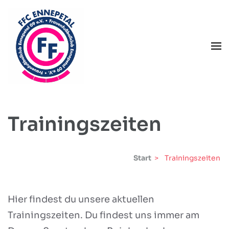
Zum
Inhalt
springen
(Enter
drücken)
Frauen-Fußball Club Ennepetal 2009 e.V.
FFC Ennepetal 2009 e.V.
Trainingszeiten
Start
>
Trainingszeiten
Hier findest du unsere aktuellen
Trainingszeiten. Du findest uns immer am