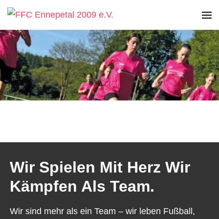
Zum
Inhalt
Frauen-Fußball Club Ennepetal 2009 e.V.
FFC Ennepetal 2009 e.V.
springen
(Enter
drücken)
Wir Spielen Mit Herz Wir
Kämpfen Als Team.
Wir sind mehr als ein Team – wir leben Fußball,