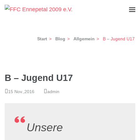
Zum
Inhalt
Frauen-Fußball Club Ennepetal 2009 e.V.
FFC Ennepetal 2009 e.V.
springen
(Enter
Start
>
Blog
>
Allgemein
>
B – Jugend U17
drücken)
B – Jugend U17
15 Nov.,2016
admin
Unsere