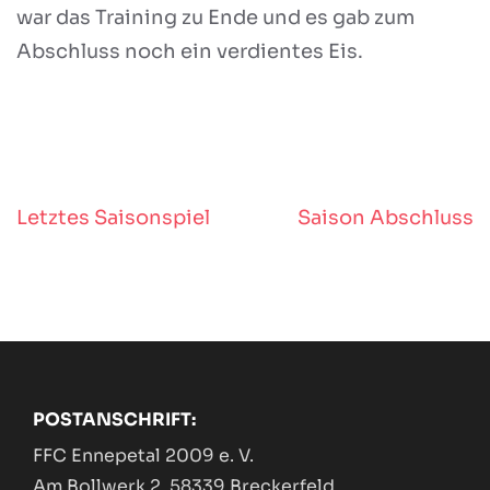
war das Training zu Ende und es gab zum
Abschluss noch ein verdientes Eis.
Letztes Saisonspiel
Saison Abschluss
Beitragsnavigation
POSTANSCHRIFT:
FFC Ennepetal 2009 e. V.
Am Bollwerk 2, 58339 Breckerfeld