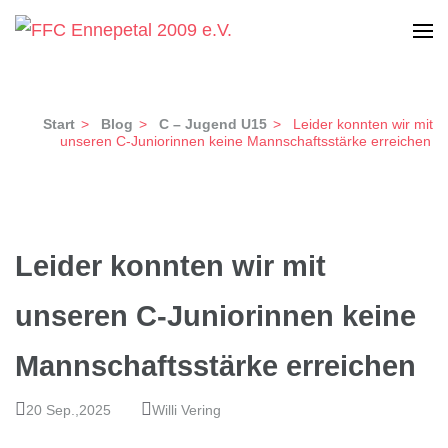
Zum
Inhalt
Frauen-Fußball Club Ennepetal 2009 e.V.
FFC Ennepetal 2009 e.V.
springen
(Enter
Start
>
Blog
>
C – Jugend U15
>
Leider konnten wir mit
drücken)
unseren C-Juniorinnen keine Mannschaftsstärke erreichen
Leider konnten wir mit
unseren C-Juniorinnen keine
Mannschaftsstärke erreichen
20 Sep.,2025
Willi Vering