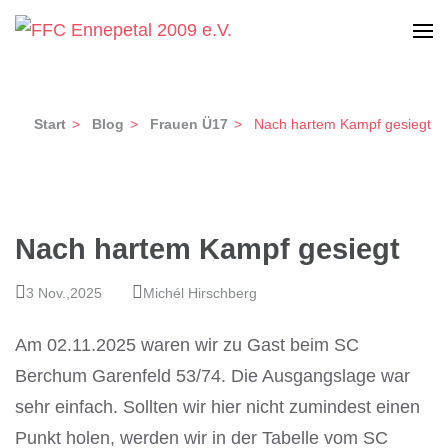
Zum
Inhalt
Frauen-Fußball Club Ennepetal 2009 e.V.
FFC Ennepetal 2009 e.V.
springen
(Enter
Start
>
Blog
>
Frauen Ü17
>
Nach hartem Kampf gesiegt
drücken)
Nach hartem Kampf gesiegt
3 Nov.,2025
Michél Hirschberg
Am 02.11.2025 waren wir zu Gast beim SC
Berchum Garenfeld 53/74. Die Ausgangslage war
sehr einfach. Sollten wir hier nicht zumindest einen
Punkt holen, werden wir in der Tabelle vom SC