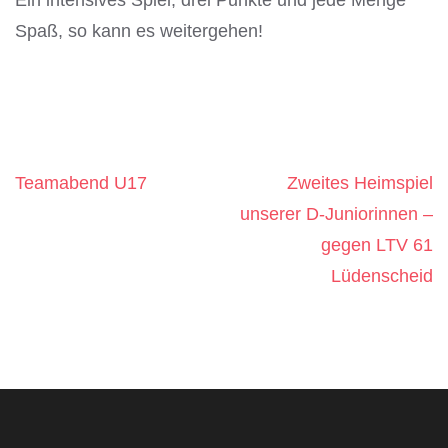
Ein intensives Spiel, drei Punkte und jede Menge
Spaß, so kann es weitergehen!
Teamabend U17
Zweites Heimspiel
Beitragsnavigation
unserer D-Juniorinnen –
gegen LTV 61
Lüdenscheid