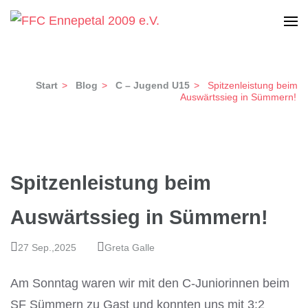
Zum
Inhalt
Frauen-Fußball Club Ennepetal 2009 e.V.
FFC Ennepetal 2009 e.V.
springen
(Enter
Start
>
Blog
>
C – Jugend U15
>
Spitzenleistung beim
drücken)
Auswärtssieg in Sümmern!
Spitzenleistung beim
Auswärtssieg in Sümmern!
27 Sep.,2025
Greta Galle
Am Sonntag waren wir mit den C-Juniorinnen beim
SF Sümmern zu Gast und konnten uns mit 3:2