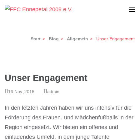
Zum
Inhalt
Frauen-Fußball Club Ennepetal 2009 e.V.
FFC Ennepetal 2009 e.V.
springen
(Enter
Start
>
Blog
>
Allgemein
>
Unser Engagement
drücken)
Unser Engagement
16 Nov.,2016
admin
In den letzten Jahren haben wir uns intensiv für die
Förderung des Frauen- und Mädchenfußballs in der
Region eingesetzt. Wir bieten ein offenes und
einladendes Umfeld, in dem junge Talente