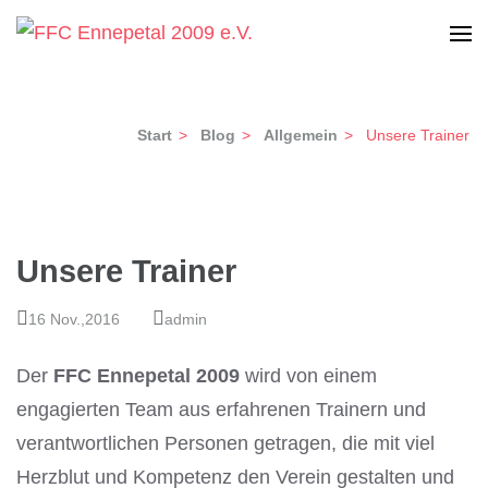
Zum
Inhalt
Frauen-Fußball Club Ennepetal 2009 e.V.
FFC Ennepetal 2009 e.V.
springen
(Enter
Start
>
Blog
>
Allgemein
>
Unsere Trainer
drücken)
Unsere Trainer
16 Nov.,2016
admin
Der
FFC Ennepetal 2009
wird von einem
engagierten Team aus erfahrenen Trainern und
verantwortlichen Personen getragen, die mit viel
Herzblut und Kompetenz den Verein gestalten und