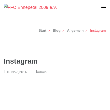
Zum
Inhalt
Frauen-Fußball Club Ennepetal 2009 e.V.
FFC Ennepetal 2009 e.V.
springen
(Enter
Start
>
Blog
>
Allgemein
>
Instagram
drücken)
Instagram
16 Nov.,2016
admin